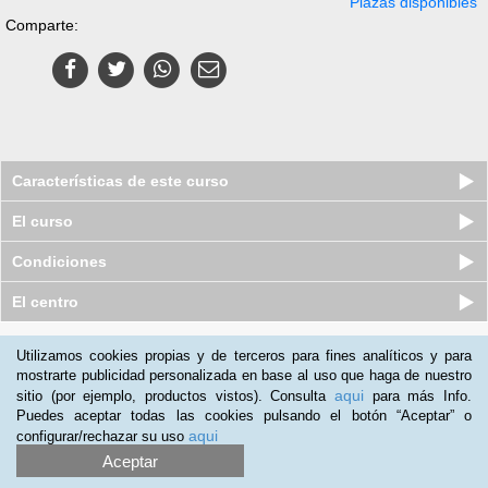
Plazas disponibles
Comparte:
Características de este curso
El curso
Condiciones
El centro
Quiénes somos
|
Preguntas frecuentes
|
Atención al Cliente
Utilizamos cookies propias y de terceros para fines analíticos y para
mostrarte publicidad personalizada en base al uso que haga de nuestro
Promociona tu negocio
|
Programa de Afiliación
aqui
sitio (por ejemplo, productos vistos). Consulta
para más Info.
2012-2026 Aprendum
Puedes aceptar todas las cookies pulsando el botón “Aceptar” o
LLámanos:
aqui
configurar/rechazar su uso
Aceptar
+51 1 705 8235