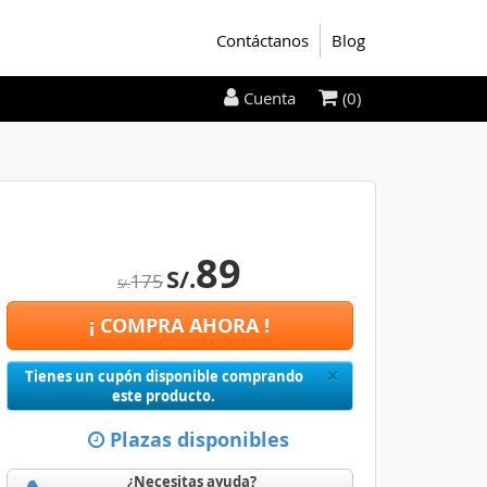
Contáctanos
Blog
(0)
Cuenta
89
S/.
175
S/.
¡ COMPRA AHORA !
Close
×
Tienes un cupón disponible comprando
este producto.
Plazas disponibles
¿Necesitas ayuda?