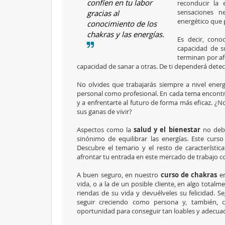
confíen en tu labor
reconducir la
sensaciones n
gracias al
energético que 
conocimiento de los
chakras y las energías.
Es decir, cono
capacidad de s
terminan por af
capacidad de sanar a otras. De ti dependerá detect
No olvides que trabajarás siempre a nivel energé
personal como profesional. En cada tema encontr
y a enfrentarte al futuro de forma más eficaz. ¿
sus ganas de vivir?
Aspectos como la
salud y el bienestar
no debe
sinónimo de equilibrar las energías. Este cur
Descubre el temario y el resto de característ
afrontar tu entrada en este mercado de trabajo c
A buen seguro, en nuestro
curso de chakras
en
vida, o a la de un posible cliente, en algo totalm
riendas de su vida y devuélveles su felicidad.
seguir creciendo como persona y, también, 
oportunidad para conseguir tan loables y adecuad