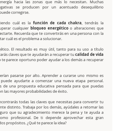
 energía hacia las zonas que más lo necesitan. Muchas
egativas se producen por un acentuado desequilibrio
puede corregirse.
ciendo cuál es la
función de cada chakra
, tendrás la
uperar cualquier
bloqueo energético
o alteraciones que
ectarte. Recuerda que te convertirás en una persona con la
ar cuál es el problema a solucionar.
tico. El resultado es muy útil, tanto para su uso a título
arás claves que te ayudarán a recuperar tu
calidad de vida
No te parece oportuno poder ayudar a los demás a recuperar
rían pasarse por alto. Aprender a curarse uno mismo es
so puede ayudarte a comenzar una nueva etapa personal.
icas de una propuesta educativa pensada para que puedas
on las mayores probabilidades de éxito.
contrarás todas las claves que necesitas para convertir tu
ente distinto. Trabaja por los demás, ayúdales a retomar las
 Seguro que su agradecimiento merece la pena y te ayuda a
como profesional. De ti depende aprovechar esta gran
os propósitos. ¿Qué te parece la idea?