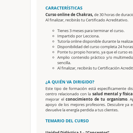
CARACTERÍSTICAS
Curso online de Chakras,
de 30 horas de duraci
Al finalizar, recibirás tu Certificado Acreditativo.
Tienes 3 meses para terminar el curso.
Impartido por Lecciona.
Tutoría online disponible durante la realiza
Disponibilidad del curso completa 24 horas 
Ponte tu propio horario, ya que el curso es
Amplio contenido práctico y/o multimedi
sencilla.
Al finalizar, recibirás tu Certificación Acredi
¿A QUIÉN VA DIRIGIDO?
Este tipo de formación está específicamente d
centro relacionado con la
salud mental y física
mejorar el
conocimiento de tu organismo
. A
apoyo de los mejores profesores. Descubre ya 
devuelve la energía perdida a tus clientes.
TEMARIO DEL CURSO
Unidad Didáctica 1 – “Conceptos”