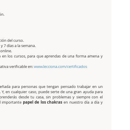
ón.
ción del curso.
y 7 días a la semana.
 online.
a en los cursos, para que aprendas de una forma amena y
tativa verificable en:
www.lecciona.com/certificados
iseñada para personas que tengan pensado trabajar en un
. Y, en cualquier caso, puede serte de una gran ayuda para
prenderás desde tu casa, sin problemas y siempre con el
el importante
papel de los chakras
en nuestro día a día y