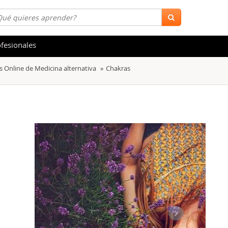
fesionales
s Online de Medicina alternativa
Chakras
 y Salud
Hostelería y Turismo
tica
Marketing y Comunicación
s
Acceso Laboral
stración de Empresas
Finanzas
s y Ocio
Belleza y Moda
ión
Comercial y Ventas
emáticas
Medio Ambiente