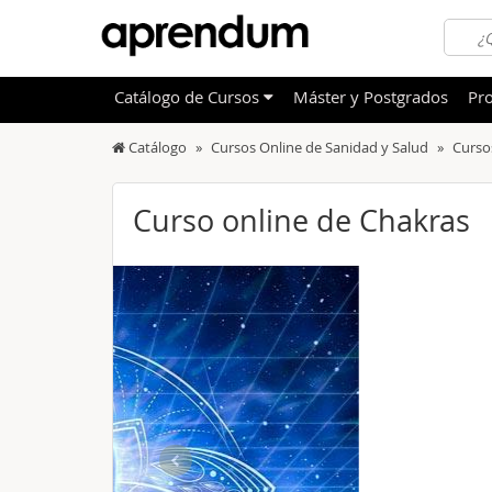
Catálogo
de
Cursos
Máster y Postgrados
Pro
Catálogo
Cursos Online de Sanidad y Salud
Curso
TODOS
Sanidad
OFERTAS DESTACADAS
Informá
Curso online de Chakras
CURSOS MÁS VALORADOS
Idioma
NOVEDADES DE NUESTRO CATÁLOGO
Admini
Deporte
Educac
Otras T