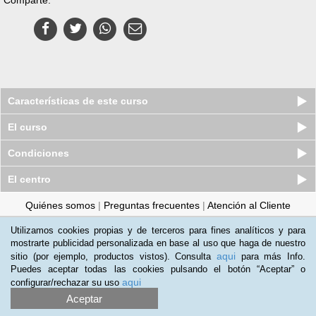
Características de este curso
El curso
Condiciones
El centro
Quiénes somos
|
Preguntas frecuentes
|
Atención al Cliente
Promociona tu negocio
|
Programa de Afiliación
Utilizamos cookies propias y de terceros para fines analíticos y para
mostrarte publicidad personalizada en base al uso que haga de nuestro
2012-2026 Aprendum
aqui
sitio (por ejemplo, productos vistos). Consulta
para más Info.
LLámanos:
Puedes aceptar todas las cookies pulsando el botón “Aceptar” o
aqui
configurar/rechazar su uso
+51 1 705 8235
Aceptar
Condiciones de uso
|
Política de privacidad