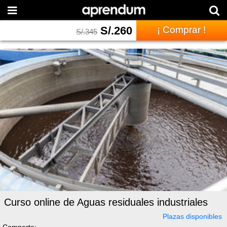
S/.
260
¡ Comprar !
S/.
345
Curso online de Aguas residuales industriales
Plazas disponibles
Comparte: