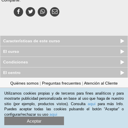
Características de este curso
El curso
Condiciones
El centro
Quiénes somos
|
Preguntas frecuentes
|
Atención al Cliente
Promociona tu negocio
|
Programa de Afiliación
Utilizamos cookies propias y de terceros para fines analíticos y para
mostrarte publicidad personalizada en base al uso que haga de nuestro
2012-2026 Aprendum
aqui
sitio (por ejemplo, productos vistos). Consulta
para más Info.
LLámanos:
Puedes aceptar todas las cookies pulsando el botón “Aceptar” o
aqui
configurar/rechazar su uso
+51 1 705 8235
Aceptar
Condiciones de uso
|
Política de privacidad