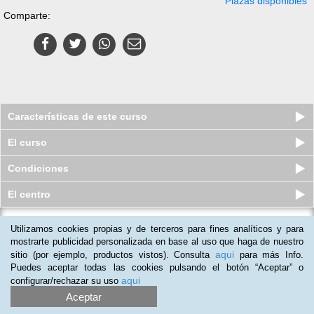
Plazas disponibles
Comparte:
Características de este curso
El curso
Condiciones
El centro
Pack Superior de Administración y
Utilizamos cookies propias y de terceros para fines analíticos y para
Dirección de Empresas
mostrarte publicidad personalizada en base al uso que haga de nuestro
aqui
Plazas disponibles
sitio (por ejemplo, productos vistos). Consulta
para más Info.
S/.
249
S/.
400
Puedes aceptar todas las cookies pulsando el botón “Aceptar” o
aqui
configurar/rechazar su uso
Aceptar
(
1
)