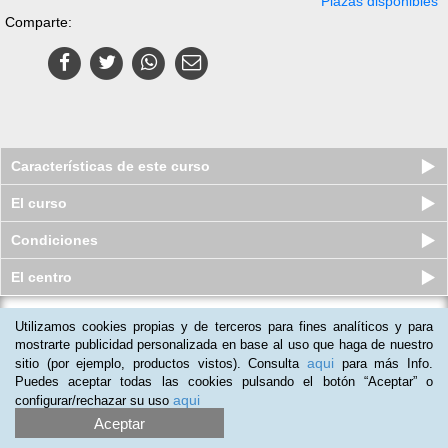
Plazas disponibles
Comparte:
Características de este curso
El curso
Condiciones
El centro
Pack Técnico en Dirección
Utilizamos cookies propias y de terceros para fines analíticos y para
Empresarial
mostrarte publicidad personalizada en base al uso que haga de nuestro
aqui
Plazas disponibles
sitio (por ejemplo, productos vistos). Consulta
para más Info.
S/.
179
S/.
310
Puedes aceptar todas las cookies pulsando el botón “Aceptar” o
aqui
configurar/rechazar su uso
Aceptar